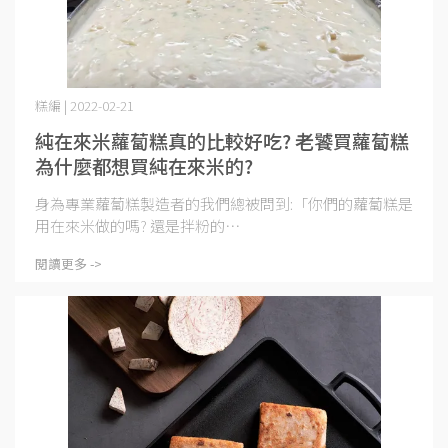
糕編 | 2022-02-21
純在來米蘿蔔糕真的比較好吃? 老饕買蘿蔔糕
為什麼都想買純在來米的?
身為專業蘿蔔糕製造者的我們總被問到:「你們的蘿蔔糕是
用在來米做的嗎? 還是拌粉的⋯
閱讀更多 ->