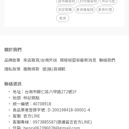
過年蘿蔔糕
好吃蘿蔔糕
年菜宅配
年菜預購
素食蘿蔔糕
素食料理
素食
關於我們
品牌故事
來店取貨/台南外送
糕極秘密㊙️最新消息
聯絡我們
隱私政策
服務條款
退(換)貨規範
聯絡資訊
地址：台南市歸仁區六甲路272號1F
抬頭 : 林記糕點
統一編號：40708918
食品業者登錄字號 : D-200198418-00001-4
客服 : 官方LINE 
客服專線：0973885587(建議留言官方LINE)
信箱 : henry062396028@gmail.com