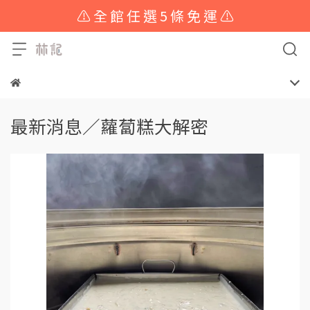
⚠️ 全 館 任 選 5 條 免 運 ⚠️
最新消息／蘿蔔糕大解密