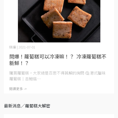
糕編 | 2021-07-01
問爆！蘿蔔糕可以冷凍嘛！？ 冷凍蘿蔔糕不
新鮮！？
購買蘿蔔糕，大家總是百思不得其解的詢問 🤔 港式臘味
蘿蔔糕｜杏鮑菇⋯
閱讀更多 ->
最新消息／蘿蔔糕大解密