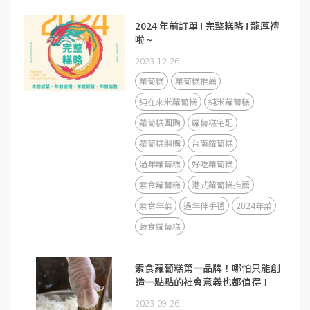
2024 年前訂單​ ! 完整糕略 ! 龍厚禮
啦 ~
2023-12-26
蘿蔔糕
蘿蔔糕推薦
純在來米蘿蔔糕
純米蘿蔔糕
蘿蔔糕團購
蘿蔔糕宅配
蘿蔔糕網購
台南蘿蔔糕
過年蘿蔔糕
好吃蘿蔔糕
素食蘿蔔糕
港式蘿蔔糕推薦
素食年菜
過年伴手禮
2024年菜
蔬食蘿蔔糕
素食蘿蔔糕第一品牌！哪怕只能創
造一點點的社會意義也都值得！
2023-09-26