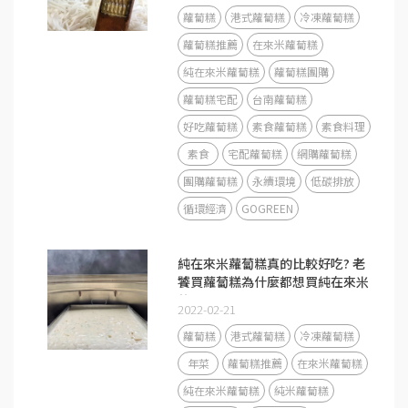
蘿蔔糕
港式蘿蔔糕
冷凍蘿蔔糕
蘿蔔糕推薦
在來米蘿蔔糕
純在來米蘿蔔糕
蘿蔔糕團購
蘿蔔糕宅配
台南蘿蔔糕
好吃蘿蔔糕
素食蘿蔔糕
素食料理
素食
宅配蘿蔔糕
網購蘿蔔糕
團購蘿蔔糕
永續環境
低碳排放
循環經濟
GOGREEN
純在來米蘿蔔糕真的比較好吃? 老
饕買蘿蔔糕為什麼都想買純在來米
的?
2022-02-21
蘿蔔糕
港式蘿蔔糕
冷凍蘿蔔糕
年菜
蘿蔔糕推薦
在來米蘿蔔糕
純在來米蘿蔔糕
純米蘿蔔糕