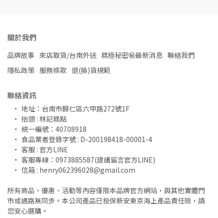
關於我們
品牌故事
來店取貨/台南外送
糕極秘密㊙️最新消息
聯絡我們
隱私政策
服務條款
退(換)貨規範
聯絡資訊
地址：台南市歸仁區六甲路272號1F
抬頭 : 林記糕點
統一編號：40708918
食品業者登錄字號 : D-200198418-00001-4
客服 : 官方LINE 
客服專線：0973885587(建議留言官方LINE)
信箱 : henry062396028@gmail.com
所有商品、優惠、活動等內容僅限本品牌官方網站，與其他實體門
市或通路無同步。本公司產品已投保新安東京海上產品責任險，請
您安心選購。