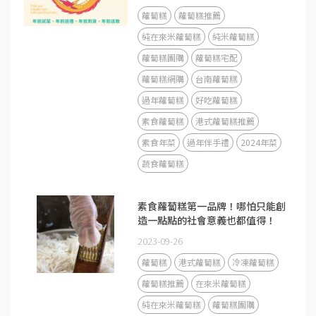
蘿蔔糕
蘿蔔糕推薦
純在來米蘿蔔糕
純米蘿蔔糕
蘿蔔糕團購
蘿蔔糕宅配
蘿蔔糕網購
台南蘿蔔糕
過年蘿蔔糕
好吃蘿蔔糕
素食蘿蔔糕
港式蘿蔔糕推薦
素食年菜
過年伴手禮
2024年菜
蔬食蘿蔔糕
素食蘿蔔糕第一品牌！哪怕只能創
造一點點的社會意義也都值得！
2023-09-26
蘿蔔糕
港式蘿蔔糕
冷凍蘿蔔糕
蘿蔔糕推薦
在來米蘿蔔糕
純在來米蘿蔔糕
蘿蔔糕團購