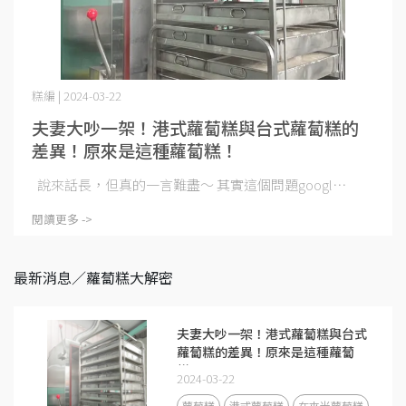
糕編 | 2024-03-22
夫妻大吵一架！港式蘿蔔糕與台式蘿蔔糕的
差異！原來是這種蘿蔔糕！
說來話長，但真的一言難盡～ 其實這個問題googl⋯
閱讀更多 ->
最新消息／蘿蔔糕大解密
夫妻大吵一架！港式蘿蔔糕與台式
蘿蔔糕的差異！原來是這種蘿蔔
糕！
2024-03-22
蘿蔔糕
港式蘿蔔糕
在來米蘿蔔糕