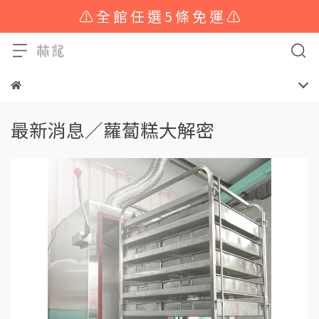
⚠️ 全 館 任 選 5 條 免 運 ⚠️
最新消息／蘿蔔糕大解密