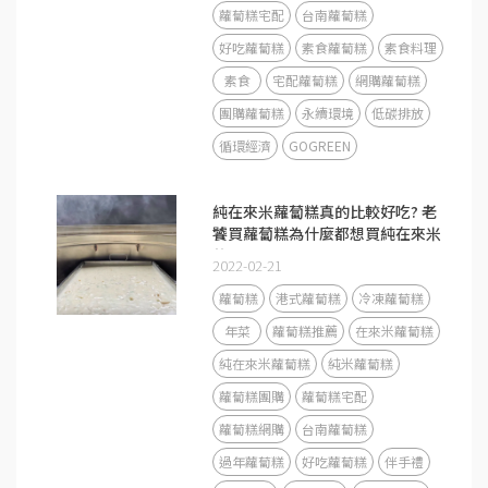
蘿蔔糕宅配
台南蘿蔔糕
好吃蘿蔔糕
素食蘿蔔糕
素食料理
素食
宅配蘿蔔糕
網購蘿蔔糕
團購蘿蔔糕
永續環境
低碳排放
循環經濟
GOGREEN
純在來米蘿蔔糕真的比較好吃? 老
饕買蘿蔔糕為什麼都想買純在來米
的?
2022-02-21
蘿蔔糕
港式蘿蔔糕
冷凍蘿蔔糕
年菜
蘿蔔糕推薦
在來米蘿蔔糕
純在來米蘿蔔糕
純米蘿蔔糕
蘿蔔糕團購
蘿蔔糕宅配
蘿蔔糕網購
台南蘿蔔糕
過年蘿蔔糕
好吃蘿蔔糕
伴手禮